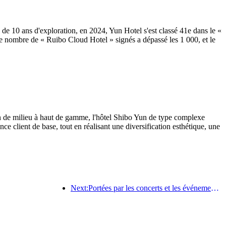
e 10 ans d'exploration, en 2024, Yun Hotel s'est classé 41e dans le «
ombre de « Ruibo Cloud Hotel » signés a dépassé les 1 000, et le
un de milieu à haut de gamme, l'hôtel Shibo Yun de type complexe
 client de base, tout en réalisant une diversification esthétique, une
Next:Portées par les concerts et les événements, les performances hôtelières de Hangzhou devraient continuer à augmenter en mars