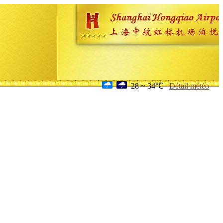
28 ~ 34℃
Détail météo