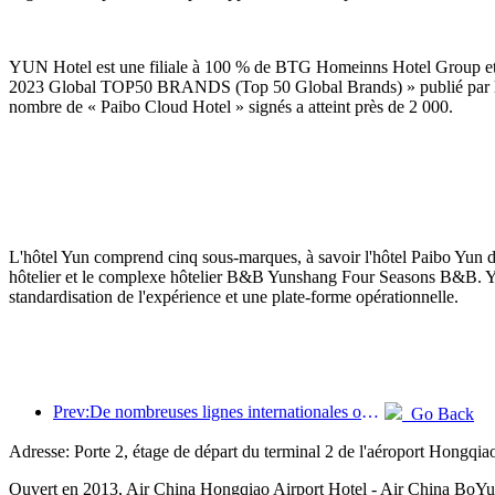
YUN Hotel est une filiale à 100 % de BTG Homeinns Hotel Group et une
2023 Global TOP50 BRANDS (Top 50 Global Brands) » publié par le m
nombre de « Paibo Cloud Hotel » signés a atteint près de 2 000.
L'hôtel Yun comprend cinq sous-marques, à savoir l'hôtel Paibo Yun d
hôtelier et le complexe hôtelier B&B Yunshang Four Seasons B&B. Yun Ho
standardisation de l'expérience et une plate-forme opérationnelle.
Prev:De nombreuses lignes internationales ont été ouvertes et augmentées récemment
Go Back
Adresse: Porte 2, étage de départ du terminal 2 de l'aéroport Hongqia
Ouvert en 2013, Air China Hongqiao Airport Hotel - Air China BoYu