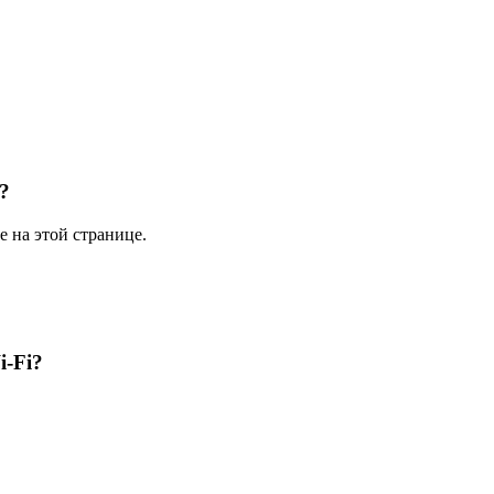
 ?
е на этой странице.
i-Fi?