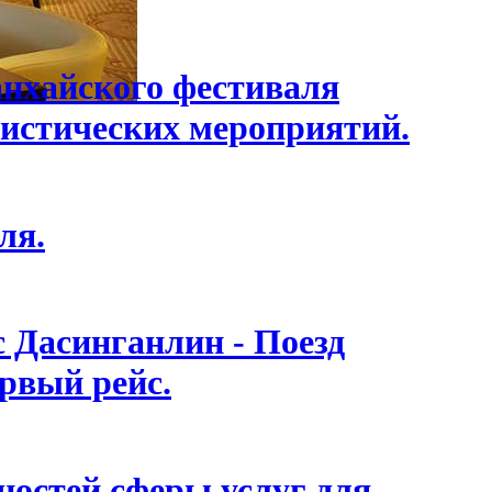
анхайского фестиваля
истических мероприятий.
ля.
с Дасинганлин - Поезд
ервый рейс.
остей сферы услуг для