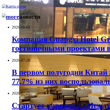
новости
2026-08-02
Компания Guangxi Hotel G
гостиничными проектами в
2026-07-28
В первом полугодии Китай 
77,7% из них воспользовал
2026-07-21
Стартует карнавал «Между