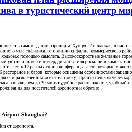
ва в туристический центр мир
положен в самом здании аэропорта 'Хунцяо' 2 в шанхае, в насто
нного узла сифилиса, от станции сифилис, коммерческого райо
ут ходьбы.с помощью самолета, Высокоскоростные железные города
ый уютный номер и номер, дизайн стиля роскоши и компактности
 отеле есть 12 разных типов конференц - залов, которые можно
6 ресторанов и баров, которые оснащены особенностями западно
дыха и развлечений.посетители могут пройти пешком через кори
 часа раньше, чем до 30 минут.удобное расположение, удобный 
роживания для посетителей аэропорта и обратно.
l Airport Shanghai?
5km от аэропорта.