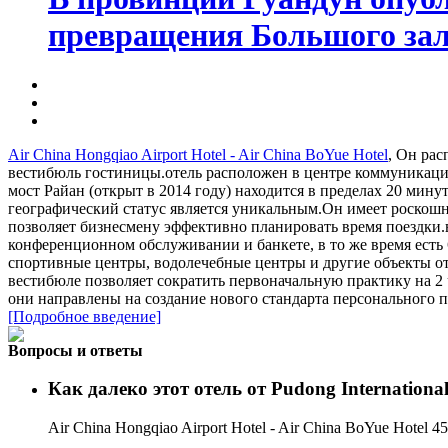
превращения Большого зали
Air China Hongqiao Airport Hotel - Air China BoYue Hotel
, Он рас
вестибюль гостиницы.отель расположен в центре коммуникацио
мост Райан (открыт в 2014 году) находится в пределах 20 мин
географический статус является уникальным.Он имеет роскошн
позволяет бизнесмену эффективно планировать время поездки.в
конференционном обслуживании и банкете, в то же время есть 
спортивные центры, водолечебные центры и другие объекты от
вестибюле позволяет сократить первоначальную практику на 2
они направлены на создание нового стандарта персонального п
[Подробное введение]
Вопросы и ответы
Как далеко этот отель от Pudong Internationa
Air China Hongqiao Airport Hotel - Air China BoYue Hotel 4