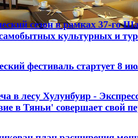
еский сезон в рамках 37-го Ш
самобытных культурных и тур
ский фестиваль стартует 8 ию
ча в лесу Хулунбуир - Экспрес
вие в Тяньи' совершает свой п
ликован план расширения мощн