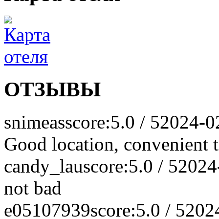
ОТЗЫВЫ
snimeas
score:5.0 / 5
2024-0
Good location, convenient t
candy_lau
score:5.0 / 5
2024
not bad
e05107939
score:5.0 / 5
202