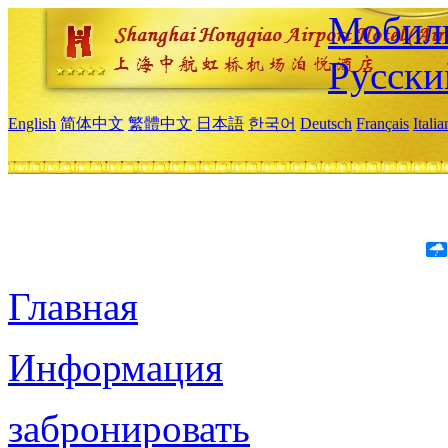
Мобиль
Русски
English
简体中文
繁體中文
日本語
한국어
Deutsch
Français
Itali
Главная
Информация
забронировать