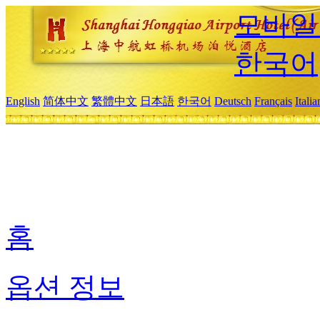
모바일
한국어
English
简体中文
繁體中文
日本語
한국어
Deutsch
Français
Itali
홈
옵션 정보