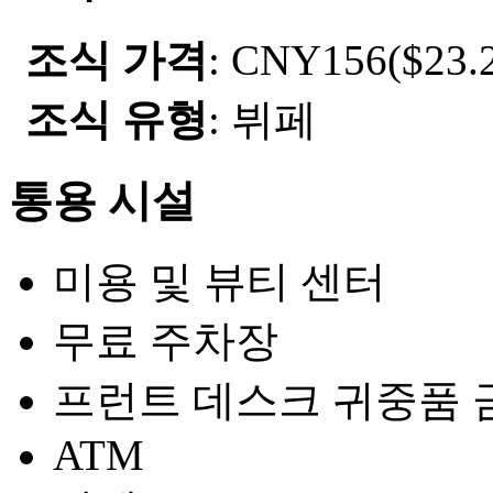
조식 가격
: CNY156($23.2
조식 유형
: 뷔페
통용 시설
미용 및 뷰티 센터
무료 주차장
프런트 데스크 귀중품 
ATM