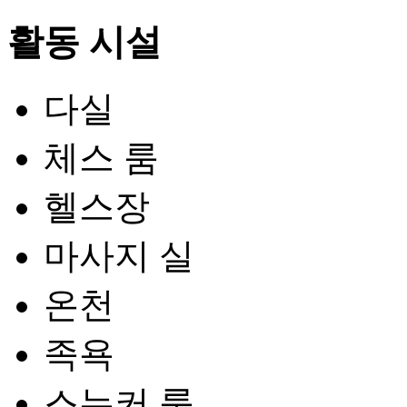
활동 시설
다실
체스 룸
헬스장
마사지 실
온천
족욕
스누커 룸