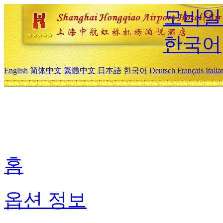
모바일
한국어
English
简体中文
繁體中文
日本語
한국어
Deutsch
Français
Itali
홈
옵션 정보