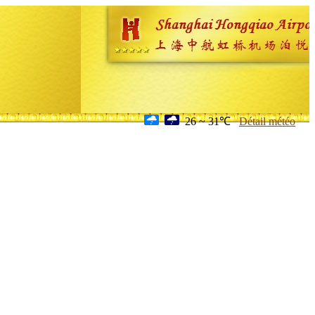
26 ~ 31℃
Détail météo