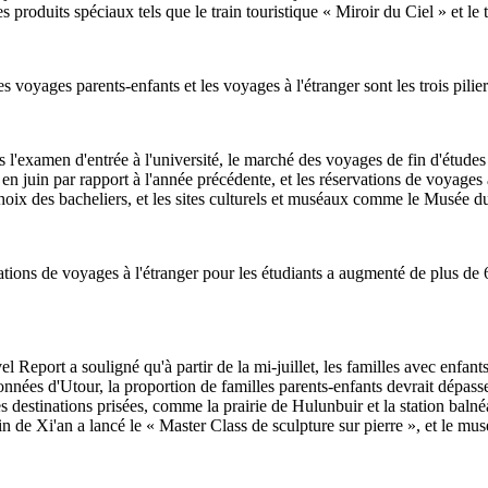
es produits spéciaux tels que le train touristique « Miroir du Ciel » et l
voyages parents-enfants et les voyages à l'étranger sont les trois pilier
ès l'examen d'entrée à l'université, le marché des voyages de fin d'études
 juin par rapport à l'année précédente, et les réservations de voyages à
hoix des bacheliers, et les sites culturels et muséaux comme le Musée d
ations de voyages à l'étranger pour les étudiants a augmenté de plus de
 Report a souligné qu'à partir de la mi-juillet, les familles avec enfan
es données d'Utour, la proportion de familles parents-enfants devrait dép
es destinations prisées, comme la prairie de Hulunbuir et la station baln
in de Xi'an a lancé le « Master Class de sculpture sur pierre », et le m