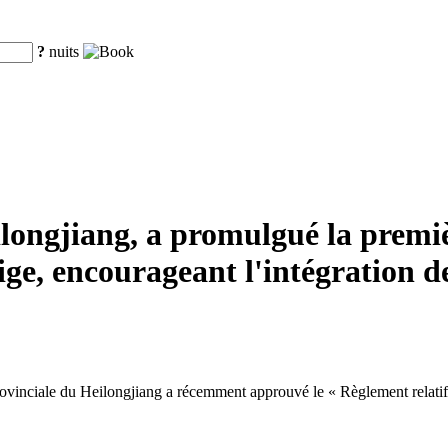
?
nuits
ilongjiang, a promulgué la premi
eige, encourageant l'intégration de
nciale du Heilongjiang a récemment approuvé le « Règlement relatif à la