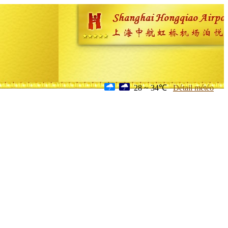
28 ~ 34℃
Détail météo