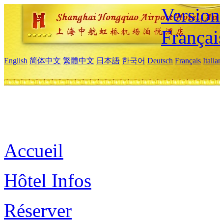
Versio
Françai
English
简体中文
繁體中文
日本語
한국어
Deutsch
Français
Itali
Accueil
Hôtel Infos
Réserver