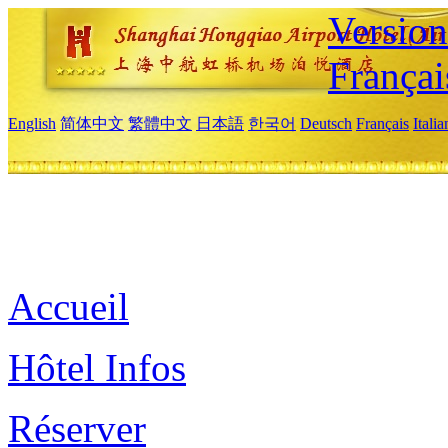
Versio
Françai
English
简体中文
繁體中文
日本語
한국어
Deutsch
Français
Itali
Accueil
Hôtel Infos
Réserver