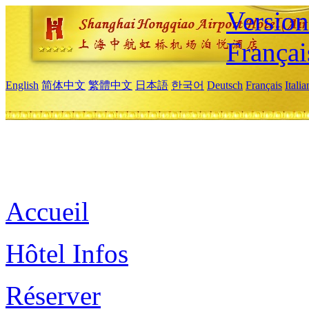
Versio
Françai
English
简体中文
繁體中文
日本語
한국어
Deutsch
Français
Itali
Accueil
Hôtel Infos
Réserver