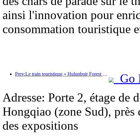
des chars de parade sur le t
ainsi l'innovation pour enri
consommation touristique et
Prev:Le train touristique « Hulunbuir Forest Rendezvous - Daxinganling Express - Starlight Train - Tianyi Journey » effectue son voyage inaugural.
Go 
Adresse: Porte 2, étage de d
Hongqiao (zone Sud), près d
des expositions