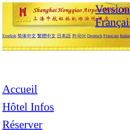
Versio
Françai
English
简体中文
繁體中文
日本語
한국어
Deutsch
Français
Itali
Accueil
Hôtel Infos
Réserver