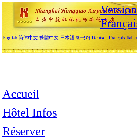
Versio
Françai
English
简体中文
繁體中文
日本語
한국어
Deutsch
Français
Itali
Accueil
Hôtel Infos
Réserver