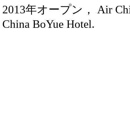
2013年オープン， Air China H
China BoYue Hotel.