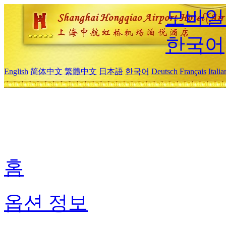
모바일
한국어
English
简体中文
繁體中文
日本語
한국어
Deutsch
Français
Itali
홈
옵션 정보