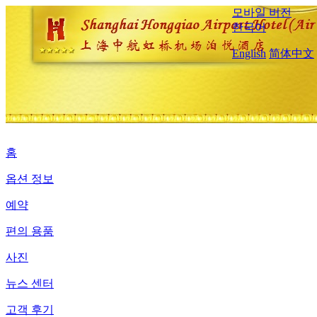
모바일 버전
한국어
English
简体中文
홈
옵션 정보
예약
편의 용품
사진
뉴스 센터
고객 후기