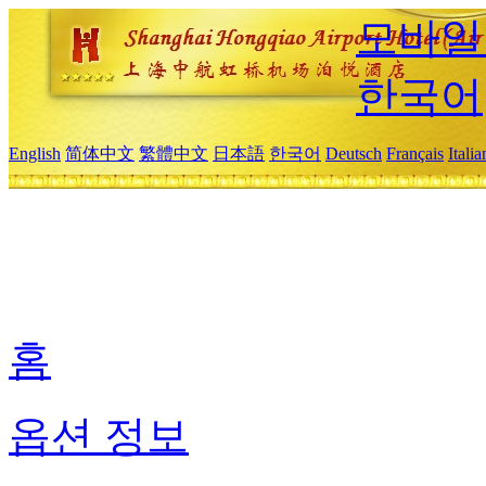
모바일
한국어
English
简体中文
繁體中文
日本語
한국어
Deutsch
Français
Itali
홈
옵션 정보