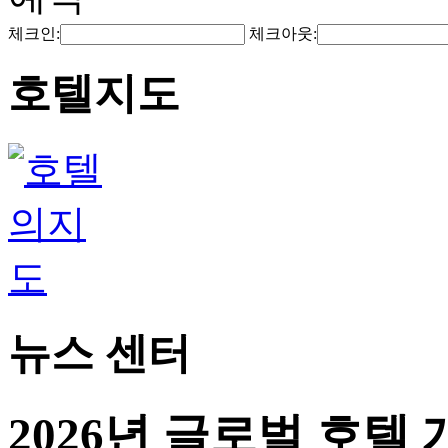
체크인:
체크아웃:
호텔지도
뉴스 센터
2026년 글로벌 호텔 