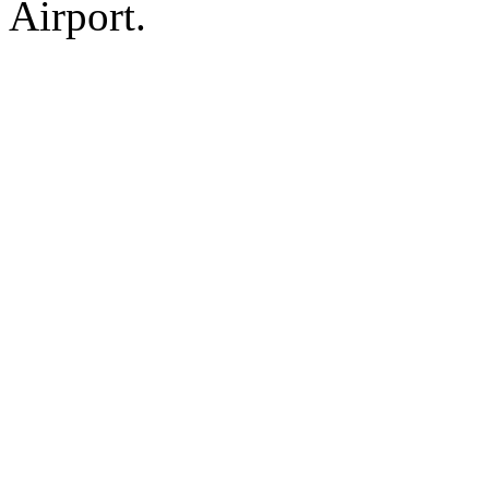
Airport.