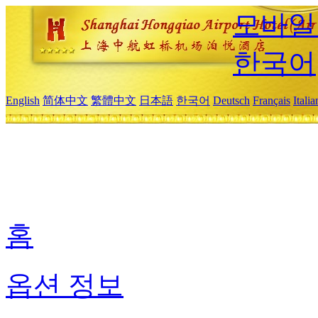
모바일
한국어
English
简体中文
繁體中文
日本語
한국어
Deutsch
Français
Itali
홈
옵션 정보