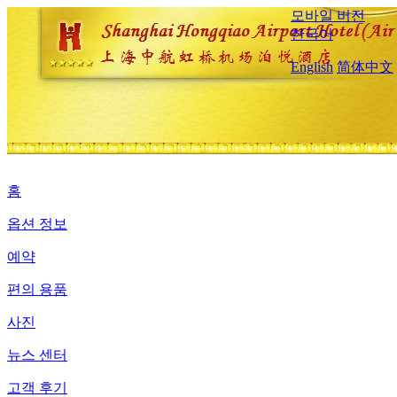
모바일 버전
한국어
English
简体中文
홈
옵션 정보
예약
편의 용품
사진
뉴스 센터
고객 후기