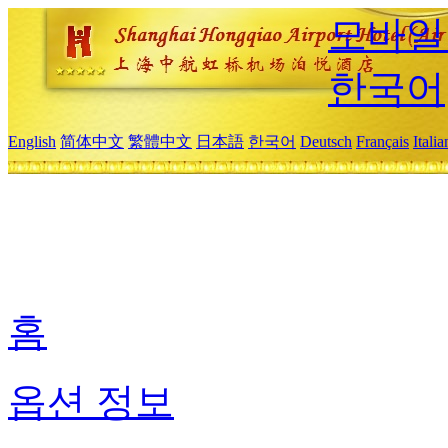
모바일
한국어
English
简体中文
繁體中文
日本語
한국어
Deutsch
Français
Itali
홈
옵션 정보