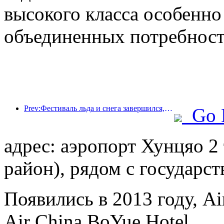
высокого класса особенно
объединенных потребносте
Prev:Фестиваль льда и снега завершился, и Yun Hotel забрал домой первую волну «богатства» в 2025 году.
Go 
адрес: аэропорт Хунцяо 
район), рядом с государ
Появились в 2013 году, Air
Air China BoYue Hotel.