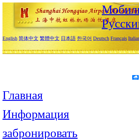
Мобиль
Русски
English
简体中文
繁體中文
日本語
한국어
Deutsch
Français
Itali
Главная
Информация
забронировать