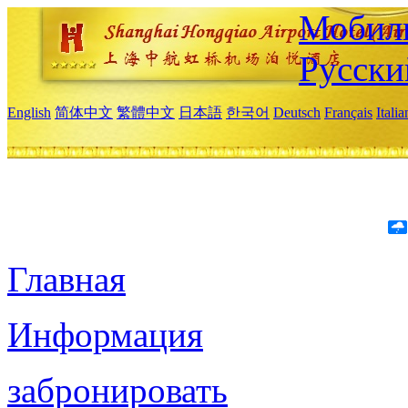
Мобиль
Русски
English
简体中文
繁體中文
日本語
한국어
Deutsch
Français
Itali
Главная
Информация
забронировать