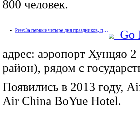
800 человек.
Prev:За первые четыре дня праздников, посвященных Празднику середины осени и Дню независимости, Шанхай посетили более 15,11 млн туристов, что на 20% больше, чем годом ранее.
Go 
адрес: аэропорт Хунцяо 
район), рядом с государ
Появились в 2013 году, Air
Air China BoYue Hotel.