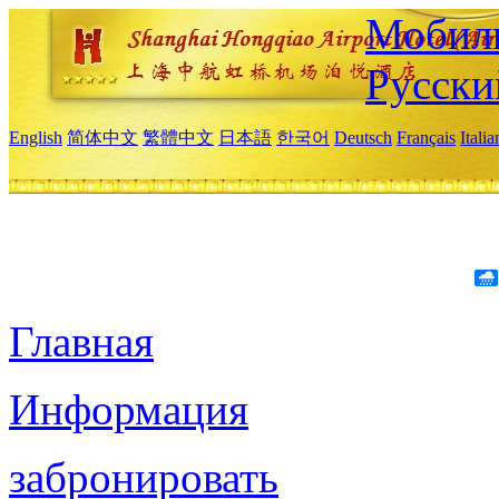
Мобиль
Русски
English
简体中文
繁體中文
日本語
한국어
Deutsch
Français
Itali
Главная
Информация
забронировать