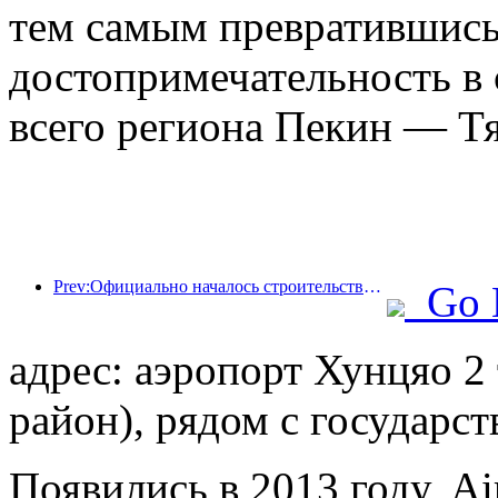
тем самым превратившись
достопримечательность в 
всего региона Пекин — Т
Prev:Официально началось строительство жилого комплекса 'Сиань Цюйцзян Тайпинфан', общая площадь застройки которого составляет 137 000 квадратных метров.
Go 
адрес: аэропорт Хунцяо 
район), рядом с государ
Появились в 2013 году, Air