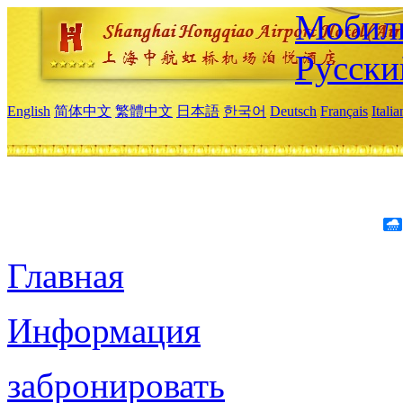
Мобиль
Русски
English
简体中文
繁體中文
日本語
한국어
Deutsch
Français
Itali
Главная
Информация
забронировать