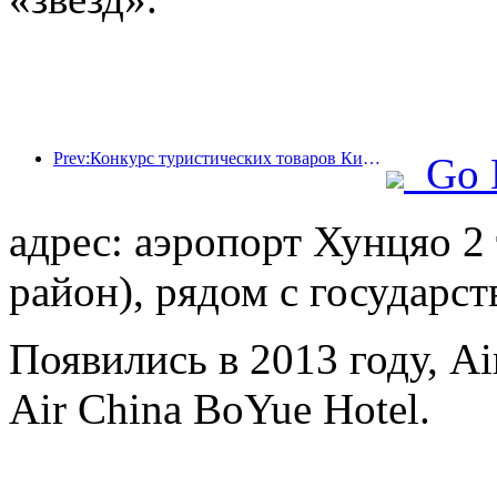
Prev:Конкурс туристических товаров Китая успешно прошел в Сянтане (провинция Хунань).
Go 
адрес: аэропорт Хунцяо 
район), рядом с государ
Появились в 2013 году, Air
Air China BoYue Hotel.