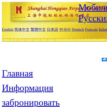
Мобиль
Русски
English
简体中文
繁體中文
日本語
한국어
Deutsch
Français
Itali
Главная
Информация
забронировать