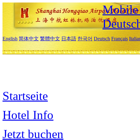
Mobile 
Deutsc
English
简体中文
繁體中文
日本語
한국어
Deutsch
Français
Itali
Startseite
Hotel Info
Jetzt buchen