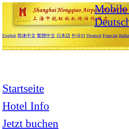
Mobile 
Deutsc
English
简体中文
繁體中文
日本語
한국어
Deutsch
Français
Itali
Startseite
Hotel Info
Jetzt buchen