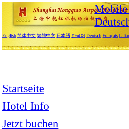
Mobile 
Deutsc
English
简体中文
繁體中文
日本語
한국어
Deutsch
Français
Itali
Startseite
Hotel Info
Jetzt buchen