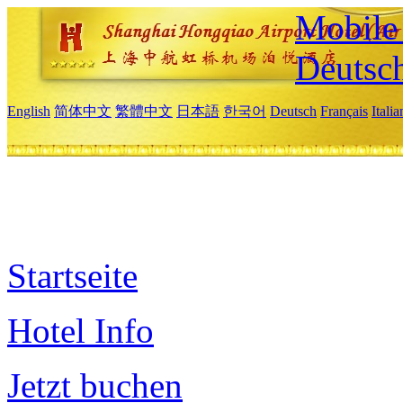
Mobile 
Deutsc
English
简体中文
繁體中文
日本語
한국어
Deutsch
Français
Itali
Startseite
Hotel Info
Jetzt buchen