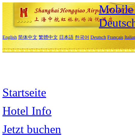
Mobile 
Deutsc
English
简体中文
繁體中文
日本語
한국어
Deutsch
Français
Itali
Startseite
Hotel Info
Jetzt buchen