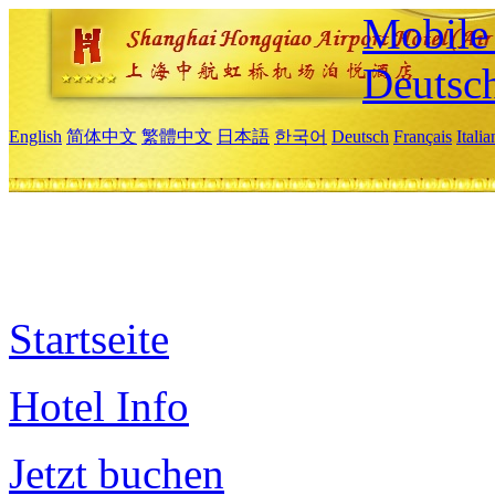
Mobile 
Deutsc
English
简体中文
繁體中文
日本語
한국어
Deutsch
Français
Itali
Startseite
Hotel Info
Jetzt buchen