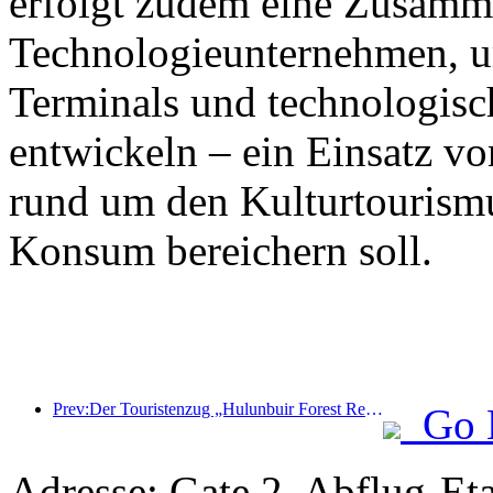
erfolgt zudem eine Zusamm
Technologieunternehmen, 
Terminals und technologisc
entwickeln – ein Einsatz vo
rund um den Kulturtourism
Konsum bereichern soll.
Prev:Der Touristenzug „Hulunbuir Forest Rendezvous - Daxinganling Express - Starlight Train - Tianyi Journey“ tritt seine Jungfernfahrt an.
Go 
Adresse: Gate 2, Abflug-Et