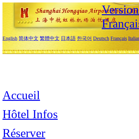
Versio
Françai
English
简体中文
繁體中文
日本語
한국어
Deutsch
Français
Itali
Accueil
Hôtel Infos
Réserver