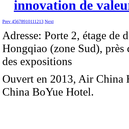
innovation de valeu
Prev
4
5
6
7
8
9
10
11
12
13
Next
Adresse: Porte 2, étage de d
Hongqiao (zone Sud), près d
des expositions
Ouvert en 2013, Air China 
China BoYue Hotel.