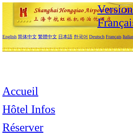
Versio
Françai
English
简体中文
繁體中文
日本語
한국어
Deutsch
Français
Itali
Accueil
Hôtel Infos
Réserver