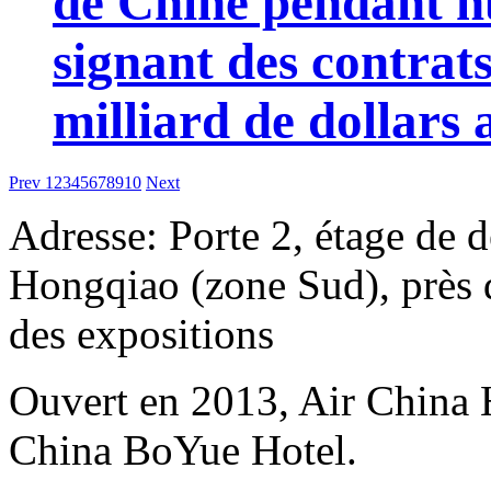
de Chine pendant hu
signant des contrat
milliard de dollars 
Prev
1
2
3
4
5
6
7
8
9
10
Next
Adresse: Porte 2, étage de d
Hongqiao (zone Sud), près d
des expositions
Ouvert en 2013, Air China 
China BoYue Hotel.