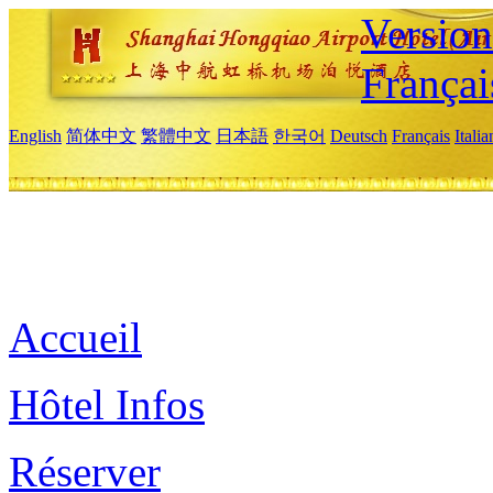
Versio
Françai
English
简体中文
繁體中文
日本語
한국어
Deutsch
Français
Itali
Accueil
Hôtel Infos
Réserver