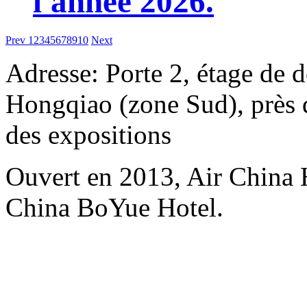
l'année 2026.
Prev
1
2
3
4
5
6
7
8
9
10
Next
Adresse: Porte 2, étage de d
Hongqiao (zone Sud), près d
des expositions
Ouvert en 2013, Air China 
China BoYue Hotel.