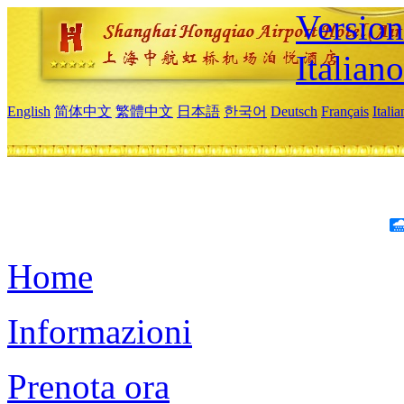
Version
Italiano
English
简体中文
繁體中文
日本語
한국어
Deutsch
Français
Itali
Home
Informazioni
Prenota ora