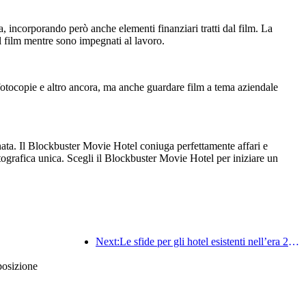
, incorporando però anche elementi finanziari tratti dal film. La
el film mentre sono impegnati al lavoro.
, fotocopie e altro ancora, ma anche guardare film a tema aziendale
ornata. Il Blockbuster Movie Hotel coniuga perfettamente affari e
tografica unica. Scegli il Blockbuster Movie Hotel per iniziare un
Next:Le sfide per gli hotel esistenti nell’era 2.0: l’upgrading è il fulcro, la vera innovazione di valore
posizione