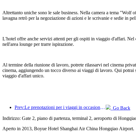
Altrettanto uniche sono le sale business. Nella camera a tema "Wolf of 
lavagna retrò per la negoziazione di azioni e le scrivanie e sedie in p
L'hotel offre anche servizi attenti per gli ospiti in viaggio d'affari. 
nell'area lounge per trarre ispirazione.
Al termine della riunione di lavoro, potrete rilassarvi nel cinema priva
cinema, aggiungendo un tocco diverso ai viaggi di lavoro. Qui potrai s
viaggio d'affari unico.
Prev:Le prenotazioni per i viaggi in occasione del Festival di Primavera sono in forte espansione! 2,3 milioni di aziende alberghiere potrebbero avere un buon inizio
Go Back
Indirizzo: Gate 2, piano di partenza, terminal 2, aeroporto di Hongqi
Aperto in 2013, Boyue Hotel Shanghai Air China Hongqiao Airport.