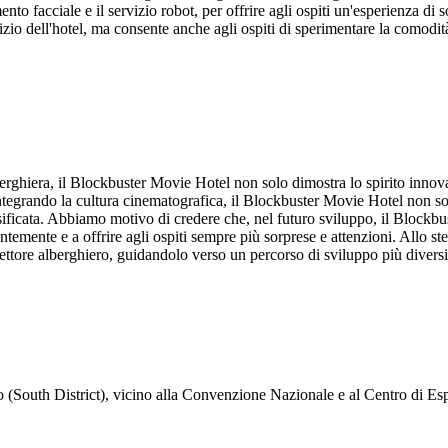
mento facciale e il servizio robot, per offrire agli ospiti un'esperienza 
ervizio dell'hotel, ma consente anche agli ospiti di sperimentare la comod
rghiera, il Blockbuster Movie Hotel non solo dimostra lo spirito innova
Integrando la cultura cinematografica, il Blockbuster Movie Hotel non so
rsificata. Abbiamo motivo di credere che, nel futuro sviluppo, il Blockb
temente e a offrire agli ospiti sempre più sorprese e attenzioni. Allo st
ettore alberghiero, guidandolo verso un percorso di sviluppo più diversi
ao (South District), vicino alla Convenzione Nazionale e al Centro di Es