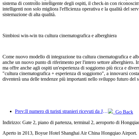
sistema di controllo intelligente degli ospiti, il check-in con riconosci
intelligenti non solo migliora l'efficienza operativa e la qualità del s
sistemazione di alta qualità.
Simbiosi win-win tra cultura cinematografica e alberghiera
Come nuovo modello di integrazione tra cultura cinematografica e albe
anche un nuovo punto di riferimento per l'intero settore alberghiero. 
ma offre anche agli ospiti un'esperienza di soggiorno più ricca e dive
"cultura cinematografica + esperienza di soggiorno", a innovarsi costan
diventerà una delle tendenze più importanti nello sviluppo futuro del s
Prev:Il numero di turisti stranieri ricevuti da Jinjiang Hotels (Cina) è aumentato di oltre 9 volte rispetto all'anno precedente
Go Back
Indirizzo: Gate 2, piano di partenza, terminal 2, aeroporto di Hongqi
Aperto in 2013, Boyue Hotel Shanghai Air China Hongqiao Airport.