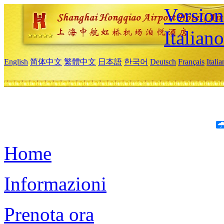
Version
Italiano
English
简体中文
繁體中文
日本語
한국어
Deutsch
Français
Itali
Home
Informazioni
Prenota ora