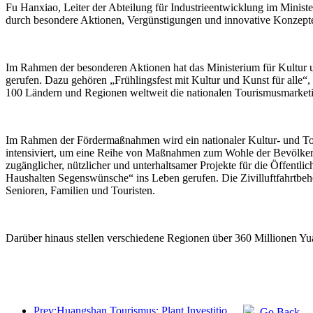
Fu Hanxiao, Leiter der Abteilung für Industrieentwicklung im Minister
durch besondere Aktionen, Vergünstigungen und innovative Konzepte
Im Rahmen der besonderen Aktionen hat das Ministerium für Kultur u
gerufen. Dazu gehören „Frühlingsfest mit Kultur und Kunst für alle“,
100 Ländern und Regionen weltweit die nationalen Tourismusmarketi
Im Rahmen der Fördermaßnahmen wird ein nationaler Kultur- und Tou
intensiviert, um eine Reihe von Maßnahmen zum Wohle der Bevölkerung
zugänglicher, nützlicher und unterhaltsamer Projekte für die Öffent
Haushalten Segenswünsche“ ins Leben gerufen. Die Zivilluftfahrtbehö
Senioren, Familien und Touristen.
Darüber hinaus stellen verschiedene Regionen über 360 Millionen Yu
Prev:Huangshan Tourismus: Plant Investitionen in Höhe von 530 Millionen Yuan für Hotelrenovierungen
Go Back