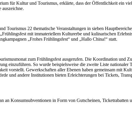
ium für Kultur und Tourismus, erklärte, dass der Öffentlichkeit ein vi
 auszeichne.
nd Tourismus 22 thematische Veranstaltungen in sieben Hauptbereichen
 „Frühlingsfest mit immateriellem Kulturerbe und kulinarischen Erlebni
ngkampagnen „Frohes Frühlingsfest“ und „Hallo China!“ statt.
rismusmonat zum Frühlingsfest ausgerufen. Die Koordination und Zusa
 einzuführen. So wurde beispielsweise die zweite Liste nationaler To
lichkeit vorstellt. Gewerkschaften aller Ebenen haben gemeinsam mit 
rde und andere Institutionen bieten Erleichterungen bei Tickets, Tran
an an Konsumsubventionen in Form von Gutscheinen, Ticketrabatten un