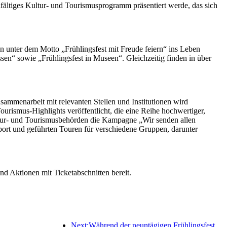
elfältiges Kultur- und Tourismusprogramm präsentiert werde, das sich
 unter dem Motto „Frühlingsfest mit Freude feiern“ ins Leben
ssen“ sowie „Frühlingsfest in Museen“. Gleichzeitig finden in über
mmenarbeit mit relevanten Stellen und Institutionen wird
urismus-Highlights veröffentlicht, die eine Reihe hochwertiger,
Kultur- und Tourismusbehörden die Kampagne „Wir senden allen
sport und geführten Touren für verschiedene Gruppen, darunter
d Aktionen mit Ticketabschnitten bereit.
Next:Während der neuntägigen Frühlingsfesttage werden voraussichtlich mehr als 18 Millionen Menschen ins Land ein- und ausreisen.