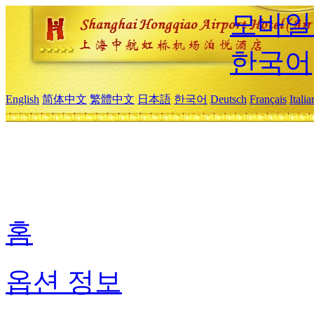
모바일
한국어
English
简体中文
繁體中文
日本語
한국어
Deutsch
Français
Itali
홈
옵션 정보