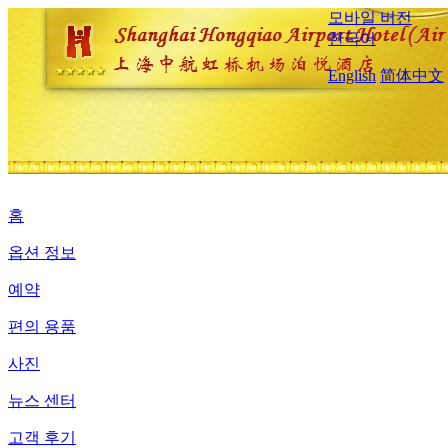
모바일 버전
한국어
English
简体中文
홈
옵션 정보
예약
편의 용품
사진
뉴스 센터
고객 후기